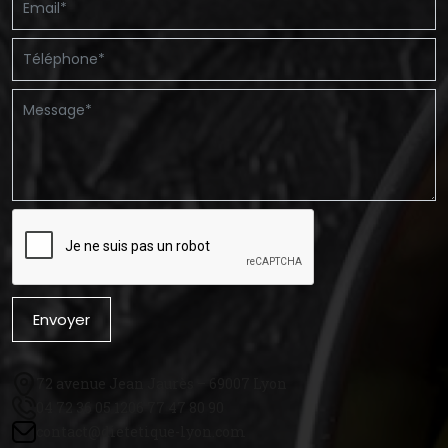
Envoyer
72 avenue Jean Jaurès – 69007 Lyon
04 72 36 05 12
06 77 47 80 90
contact@dietetique-lyon.com