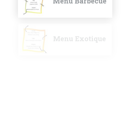
Menu Barbecue
Menu Exotique
Menu Fraicheur
Menu Provençal