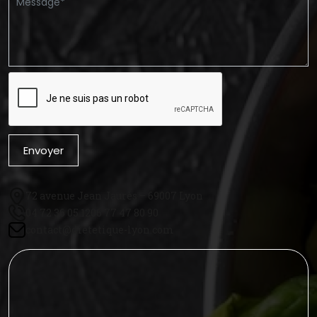
Envoyer
72 avenue Jean Jaurès – 69007 Lyon
04 72 36 05 12
06 77 47 80 90
contact@dietetique-lyon.com