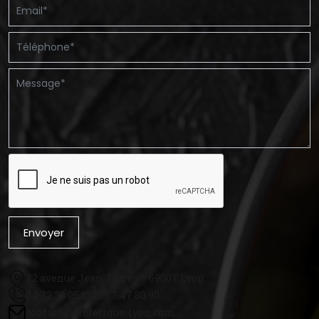
Envoyer
72 avenue Jean Jaurès – 69007 Lyon
04 72 36 05 12
06 77 47 80 90
contact@dietetique-lyon.com